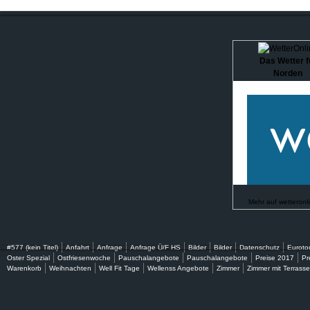
Das Wetter f
Norden
Mehr auf
wetteronl
#577 (kein Titel)
Anfahrt
Anfrage
Anfrage Ü/F HS
Bilder
Bilder
Datenschutz
Euroto
Oster Spezial
Ostfriesenwoche
Pauschalangebote
Pauschalangebote
Preise 2017
Pr
Warenkorb
Weihnachten
Well Fit Tage
Wellenss Angebote
Zimmer
Zimmer mit Terrasse