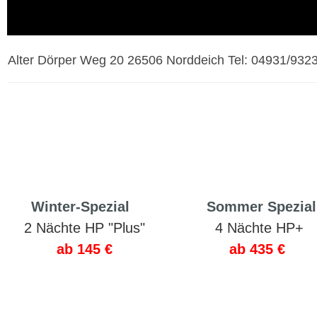
Alter Dörper Weg 20 26506 Norddeich Tel: 04931/932
a
Winter-Spezial
aa
aa
Sommer Spezial
a
2 Nächte HP "Plus"
a
a
4 Nächte HP+
a
ab 145 €
ab 435 €