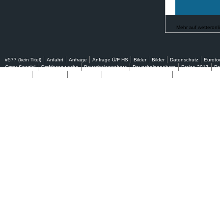
Mehr auf
wetteronl
#577 (kein Titel)
Anfahrt
Anfrage
Anfrage Ü/F HS
Bilder
Bilder
Datenschutz
Euroto
Oster Spezial
Ostfriesenwoche
Pauschalangebote
Pauschalangebote
Preise 2017
Pr
Warenkorb
Weihnachten
Well Fit Tage
Wellenss Angebote
Zimmer
Zimmer mit Terrasse